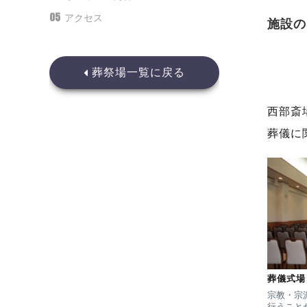
05
アクセス
施設の
葬祭場一覧に戻る
西部斎
葬儀に
葬儀式場
宗教・宗
行うこと