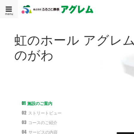
menu
虹のホール アグレム
のがわ
01
施設のご案内
02
ストリートビュー
03
コースのご紹介
04
サービスの内容