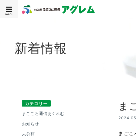
menu
新着情報
カテゴリー
まご
まごころ通信あぐれむ
2024.05
お知らせ
まごこ
未分類