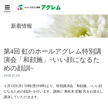
menu
新着情報
第4回 虹のホールアグレム特別講
演会「和顔施」~いい顔になるた
めの顔訓~
2018.01.26
２月12日(月) 10時(受付9時)より、特別講演会「和顔施」~いい顔
になるための顔訓~を行います。講師に 寿松木 宏毅 氏をお迎えし
講演していただきます。