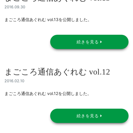
2016.09.30
まごころ通信あぐれむ vol.13を公開しました。
続きを見る
まごころ通信あぐれむ vol.12
2016.02.10
まごころ通信あぐれむ vol.12を公開しました。
続きを見る